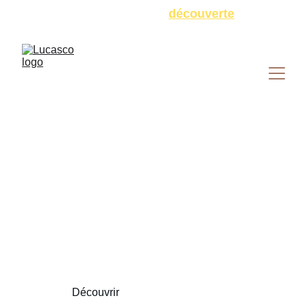
Profitez de l'offre 
découverte
 !
LUCAS COMMENGES
Rejoignez la team 
lucasco
Découvrir
Inscription